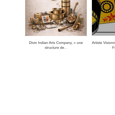
s la mode :
Divin Indian Arts Company, « une
Artiste Vision
e...
structure de...
F