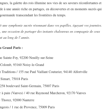
ongues, la galette des rois illumine nos vies de ses saveurs réconfortantes et
élude à une année riche en partages, en découvertes et en moments sucrés qui
on gourmande transcendant les frontières du temps.
oit une symphonie sucrée résonnant dans vos papilles, égayant vos journées.
e, une occasion de partager des instants chaleureux en compagnie de ceux
ut au long de l’année.
u Grand Paris :
e Sainte-Foy, 92200 Neuilly-sur-Seine
e Colomb, 93160 Noisy-le-Grand
Traditions / 155 rue Paul Vaillant Couturier, 94140 Alfortville
 Simart, 75018 Paris
/ 258 boulevard Saint-Germain, 75007 Paris
ier à pain (Vanves) / 40 rue Raymond Marcheron, 92170 Vanves
e Thorez, 92000 Nanterre
angeois / 1 rue de Provence, 75009 Paris