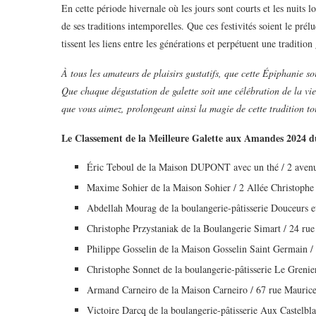
En cette période hivernale où les jours sont courts et les nuits l
de ses traditions intemporelles. Que ces festivités soient le pr
tissent les liens entre les générations et perpétuent une traditi
À tous les amateurs de plaisirs gustatifs, que cette Épiphanie s
Que chaque dégustation de galette soit une célébration de la vi
que vous aimez, prolongeant ainsi la magie de cette tradition to
Le Classement de la Meilleure Galette aux Amandes 2024 d
Éric Teboul de la Maison DUPONT avec un thé / 2 avenu
Maxime Sohier de la Maison Sohier / 2 Allée Christoph
Abdellah Mourag de la boulangerie-pâtisserie Douceurs et 
Christophe Przystaniak de la Boulangerie Simart / 24 rue
Philippe Gosselin de la Maison Gosselin Saint Germain 
Christophe Sonnet de la boulangerie-pâtisserie Le Gren
Armand Carneiro de la Maison Carneiro / 67 rue Mauric
Victoire Darcq de la boulangerie-pâtisserie Aux Castelbl