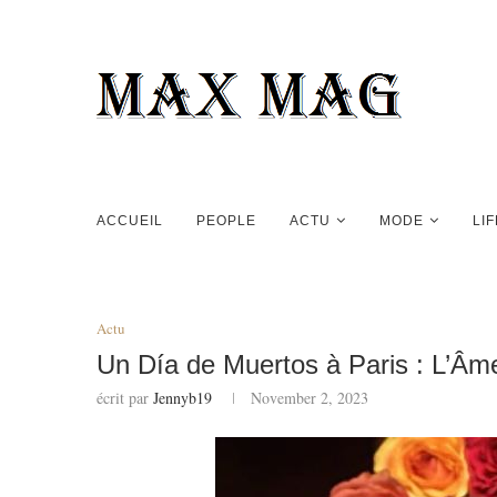
ACCUEIL
PEOPLE
ACTU
MODE
LI
Actu
Un Día de Muertos à Paris : L’Âm
écrit par
Jennyb19
November 2, 2023