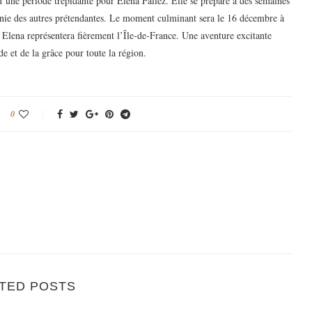
une période trépidante pour Elena Faliez. Elle se prépare à des semaines
ie des autres prétendantes. Le moment culminant sera le 16 décembre à
 Elena représentera fièrement l’Île-de-France. Une aventure excitante
e et de la grâce pour toute la région.
0
TED POSTS