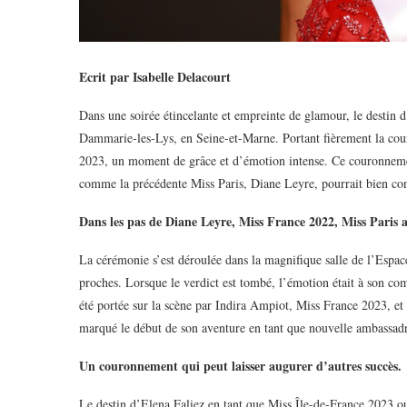
Ecrit par Isabelle Delacourt
Dans une soirée étincelante et empreinte de glamour, le destin 
Dammarie-les-Lys, en Seine-et-Marne. Portant fièrement la cour
2023, un moment de grâce et d’émotion intense. Ce couronnemen
comme la précédente Miss Paris, Diane Leyre, pourrait bien con
Dans les pas de Diane Leyre, Miss France 2022, Miss Paris a
La cérémonie s’est déroulée dans la magnifique salle de l’Espace 
proches. Lorsque le verdict est tombé, l’émotion était à son co
été portée sur la scène par Indira Ampiot, Miss France 2023,
marqué le début de son aventure en tant que nouvelle ambassadr
Un couronnement qui peut laisser augurer d’autres succès.
Le destin d’Elena Faliez en tant que Miss Île-de-France 2023 o