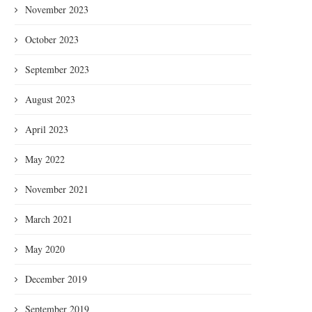
November 2023
Beautiful Inside Out: Larisa G
Kamga, Norvégienne né...
October 2023
September 2023
August 2023
April 2023
s Black Panthers : mémoire, dignité
et résurgence
May 2022
November 2021
March 2021
May 2020
December 2019
September 2019