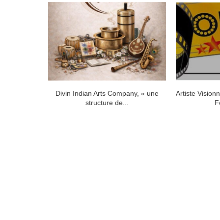
s la mode :
Divin Indian Arts Company, « une
Artiste Vision
e...
structure de...
F