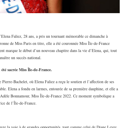
d’Elena Faliez, 28 ans, a pris un tournant mémorable ce dimanche à
onne de Miss Paris en titre, elle a été couronnée Miss Île-de-France
t marque le début d’un nouveau chapitre dans la vie d’Elena, qui, tout
naître un succès national.
 été sacrée Miss Île-de-France.
Pierre-Bachelet, où Elena Faliez a reçu le soutien et l’affection de ses
mble. Elena a fondu en larmes, entourée de sa première dauphine, et elle a
 et Adèle Bonnamour, Miss Île-de-France 2022. Ce moment symbolique a
ice de l’Île-de-France.
uvre la voie à de grandes opportunités, tout comme celui de Diane Leyre,