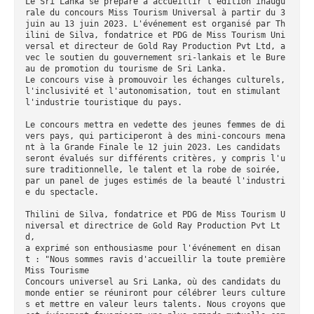
Le Sri Lanka se prépare à accueillir l'édition inaugu
rale du concours Miss Tourism Universal à partir du 3 
juin au 13 juin 2023. L'événement est organisé par Th
ilini de Silva, fondatrice et PDG de Miss Tourism Uni
versal et directeur de Gold Ray Production Pvt Ltd, a
vec le soutien du gouvernement sri-lankais et le Bure
au de promotion du tourisme de Sri Lanka. 

Le concours vise à promouvoir les échanges culturels, 
l'inclusivité et l'autonomisation, tout en stimulant 
l'industrie touristique du pays.

Le concours mettra en vedette des jeunes femmes de di
vers pays, qui participeront à des mini-concours mena
nt à la Grande Finale le 12 juin 2023. Les candidats 
seront évalués sur différents critères, y compris l'u
sure traditionnelle, le talent et la robe de soirée, 
par un panel de juges estimés de la beauté l'industri
e du spectacle.

Thilini de Silva, fondatrice et PDG de Miss Tourism U
niversal et directrice de Gold Ray Production Pvt Lt
d,

a exprimé son enthousiasme pour l'événement en disan
t : "Nous sommes ravis d'accueillir la toute première 
Miss Tourisme

Concours universel au Sri Lanka, où des candidats du 
monde entier se réuniront pour célébrer leurs culture
s et mettre en valeur leurs talents. Nous croyons que 