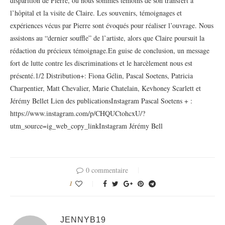
disparition de Pierre, où nous sommes témoins de son transfert à
l’hôpital et la visite de Claire. Les souvenirs, témoignages et
expériences vécus par Pierre sont évoqués pour réaliser l’ouvrage. Nous
assistons au “dernier souffle” de l’artiste, alors que Claire poursuit la
rédaction du précieux témoignage.En guise de conclusion, un message
fort de lutte contre les discriminations et le harcèlement nous est
présenté.1/2 Distribution+: Fiona Gélin, Pascal Soetens, Patricia
Charpentier, Matt Chevalier, Marie Chatelain, Kevhoney Scarlett et
Jérémy Bellet Lien des publicationsInstagram Pascal Soetens + :
https://www.instagram.com/p/CHQUCtohcxU/?
utm_source=ig_web_copy_linkInstagram Jérémy Bell
0 commentaire
1
JENNYB19