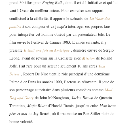
prend 30 kilos pour
Raging Bull
, dont il est à l’initiative et qui lui
vaut l’Oscar du meilleur acteur. Pour exorciser son rapport
conflictuel à la célébrité, il apporte le scénario de
La Valse des
pantins
à son compase et va jusqu’à interroger ses propres fans
pour interpréter cet homme obsédé par un présentateur télé. Le
film ouvre le Festival de Cannes 1983. L’année suivante, il y
présente
Il était une fois en Amérique
, dernière œuvre de Sergio
Leone, avant de revenir sur la Croisette avec
Mission
de Roland
Joffé. Fait rare pour un acteur : seulement 10 ans après
Taxi
Driver
, Robert De Niro tient le rôle principal d’une deuxième
Palme d’or.Dans les années 1990, l’acteur se réinvente. Il joue de
son personnage autoritaire dans plusieurs comédies comme
Mad
Dog and Glory
de John McNaughton,
Jackie Brown
de Quentin
Tarantino,
Mafia Blues
d’Harold Ramis, jusqu’au culte
Mon beau-
père et moi
de Jay Roach, où il traumatise un Ben Stiller plein de
bonne volonté.