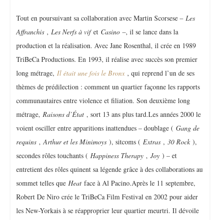
Tout en poursuivant sa collaboration avec Martin Scorsese –
Les
Affranchis
,
Les Nerfs à vif
et
Casino
–, il se lance dans la
production et la réalisation. Avec Jane Rosenthal, il crée en 1989
TriBeCa Productions. En 1993, il réalise avec succès son premier
long métrage,
Il était une fois le Bronx
, qui reprend l’un de ses
thèmes de prédilection : comment un quartier façonne les rapports
communautaires entre violence et filiation. Son deuxième long
métrage,
Raisons d’État
, sort 13 ans plus tard.Les années 2000 le
voient osciller entre apparitions inattendues – doublage (
Gang de
requins
,
Arthur et les Minimoys
), sitcoms (
Extras
,
30 Rock
),
secondes rôles touchants (
Happiness Therapy
,
Joy
) – et
entretient des rôles quinent sa légende grâce à des collaborations au
sommet telles que
Heat
face à Al Pacino.Après le 11 septembre,
Robert De Niro crée le TriBeCa Film Festival en 2002 pour aider
les New-Yorkais à se réapproprier leur quartier meurtri. Il dévoile