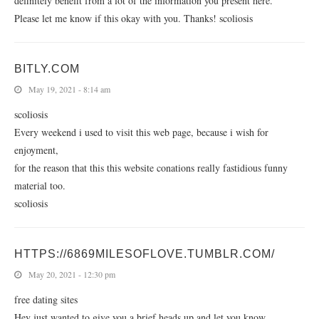
definitely benefit from a lot of the information you present here.
Please let me know if this okay with you. Thanks! scoliosis
BITLY.COM
May 19, 2021 - 8:14 am
scoliosis
Every weekend i used to visit this web page, because i wish for
enjoyment,
for the reason that this this website conations really fastidious funny
material too.
scoliosis
HTTPS://6869MILESOFLOVE.TUMBLR.COM/
May 20, 2021 - 12:30 pm
free dating sites
Hey just wanted to give you a brief heads up and let you know