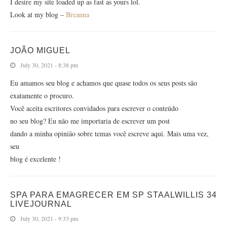
I desire my site loaded up as fast as yours lol.
Look at my blog –
Breanna
JOÃO MIGUEL
July 30, 2021 - 8:38 pm
Eu amamos seu blog e achamos que quase todos os seus posts são
exatamente o procuro.
Você aceita escritores convidados para escrever o conteúdo
no seu blog? Eu não me importaria de escrever um post
dando a minha opinião sobre temas você escreve aqui. Mais uma vez,
seu
blog é excelente !
SPA PARA EMAGRECER EM SP STAALWILLIS 34
LIVEJOURNAL
July 30, 2021 - 9:33 pm