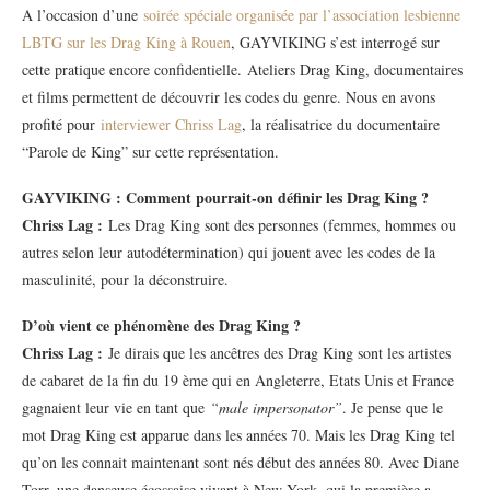
A l’occasion d’une
soirée spéciale organisée par l’association lesbienne
LBTG sur les Drag King à Rouen
, GAYVIKING s’est interrogé sur
cette pratique encore confidentielle. Ateliers Drag King, documentaires
et films permettent de découvrir les codes du genre. Nous en avons
profité pour
interviewer Chriss Lag
, la réalisatrice du documentaire
“Parole de King” sur cette représentation.
GAYVIKING : Comment pourrait-on définir les Drag King ?
Chriss Lag :
Les Drag King sont des personnes (femmes, hommes ou
autres selon leur autodétermination) qui jouent avec les codes de la
masculinité, pour la déconstruire.
D’où vient ce phénomène des Drag King ?
Chriss Lag :
Je dirais que les ancêtres des Drag King sont les artistes
de cabaret de la fin du 19 ème qui en Angleterre, Etats Unis et France
gagnaient leur vie en tant que
“male impersonator”
. Je pense que le
mot Drag King est apparue dans les années 70. Mais les Drag King tel
qu’on les connait maintenant sont nés début des années 80. Avec Diane
Torr, une danseuse écossaise vivant à New York, qui la première a