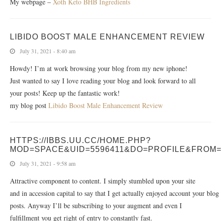
My webpage –
Xoth Keto BHB Ingredients
LIBIDO BOOST MALE ENHANCEMENT REVIEW
July 31, 2021 - 8:40 am
Howdy! I’m at work browsing your blog from my new iphone!
Just wanted to say I love reading your blog and look forward to all
your posts! Keep up the fantastic work!
my blog post
Libido Boost Male Enhancement Review
HTTPS://IBBS.UU.CC/HOME.PHP?
MOD=SPACE&UID=5596411&DO=PROFILE&FROM
July 31, 2021 - 9:58 am
Attractive component to content. I simply stumbled upon your site
and in accession capital to say that I get actually enjoyed account your blog
posts. Anyway I’ll be subscribing to your augment and even I
fulfillment you get right of entry to constantly fast.