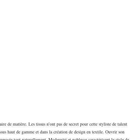
re de matière. Les tissus n’ont pas de secret pour cette styliste de talent
issus haut de gamme et dans la création de design en textile. Ouvrir son
imposée tout naturellement. Modernité et noblesse caractérisent le style de