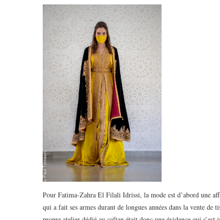
Pour Fatima-Zahra El Filali Idrissi, la mode est d’abord une affai
qui a fait ses armes durant de longues années dans la vente de t
propre atelier dédié au caftan était donc une évidence qui s’est 