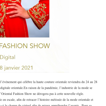
 l’événement qui célèbre la haute couture orientale reviendra du 24 au 28
digitale orientale.En raison de la pandémie, l’industrie de la mode se
 l’Oriental Fashion Show ne dérogera pas à cette nouvelle règle.
en escale, afin de retracer l’histoire métissée de la mode orientale et
s-ci le champ du virtuel afin de mieux appréhender l’avenir . Pour sa