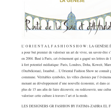
L’ O R I E N T A L F A S H I O N S H O W : LA GENÈSE Événe
a pour but premier de valoriser un art de vivre, un savoir-être 
en 2004. Basé à Paris, cet événement qui a gagné ses lettres de 
à fort potentiel médiatique: Paris, Londres, Doha, Koweit, Ma
(Ouzbékistan), Istanbul… L’Oriental Fashion Show ne connaît pas
commune. Véritables symboles, les villes choisies par l’événemen
menant au développement d’une nouvelle économie, et dans ce 
plus de 15 ans afin de faire découvrir, ou redécouvrir, une cul
valoriser cette culture à travers l’art et la mode.
LES DESIGNERS GR FASHION BY FATIMA-ZAHRA EL FI